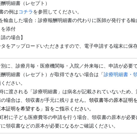
報酬明細書（レセプト）
書の例は
コチラ
を参照してください。
血を輸血した場合：診療報酬明細書の代わりに医師が発行する輸
）を添付
申請の場合】
ータをアップロードいただきますので、電子申請する端末に保
者別に、診療月毎・医療機関毎・入院／外来毎に、申請が必要
報酬明細書（レセプト）が取得できない場合は「
診療明細書・
頼ください。
計時に渡される「診療明細書」は病名が記載されていないため、
請の場合は、領収書が手元に残りません。
領収書等の原本証明
原本証明を希望する」旨をご指示ください。
区町村に子ども医療費等の申請を行う場合、領収書の原本が必要
村に領収書などの原本が必要になるかご確認ください。