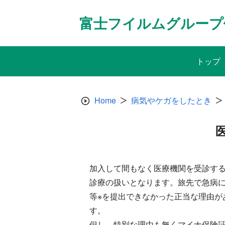
Skip
to
富士フイルムグループ
content
トップ
Home
病気やケガをしたとき
加入して間もなく医療機関を受診す
診療の扱いとなります。旅先で急病
等※を提出できなかった正当な理由
す。
但し、特別な理由も無くマイナ保険