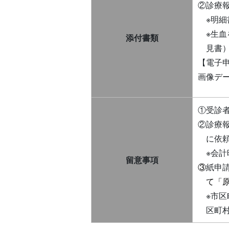
②診療
※明細
※生
添付書類
見書
【電子
画像デ
①受診
②診療
に依
※会
留意事項
③
紙申
て「
※市
区町