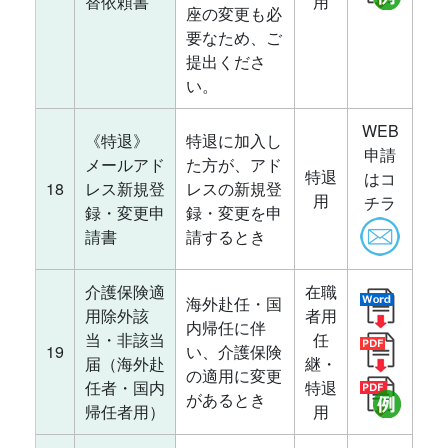
替依頼書
用
座の変更も必
要なため、ご
提出くださ
い。
WEB
《特退》
特退に加入し
申請
メールアド
た方が、アド
特退
はコ
18
レス新規登
レスの新規登
用
チラ
録・変更申
録・変更を申
請書
請するとき
介護保険適
在職
海外赴任・国
用除外該
者用
内帰任に伴
当・非該当
任
19
い、介護保険
届（海外赴
継・
の適用に変更
任者・国内
特退
があるとき
帰任者用）
用