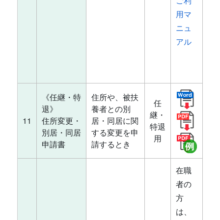
ご利
用マ
ニュ
アル
《任継・特
住所や、被扶
任
退》
養者との別
継・
11
住所変更・
居・同居に関
特退
別居・同居
する変更を申
用
申請書
請するとき
在職
者の
方
は、