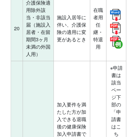
介護保険適
用除外該
在職
当・非該当
施設入居等に
者用
届（施設入
伴い、介護保
任
20
居者・在留
険の適用に変
継・
期間3ヶ月
更があるとき
特退
未満の外国
用
人用）
※申請
書は
該当
ペー
ジ下
加入要件を満
部の
たした方が加
「申
入できる退職
請書
後の健康保険
はこ
加入申請書で
ち