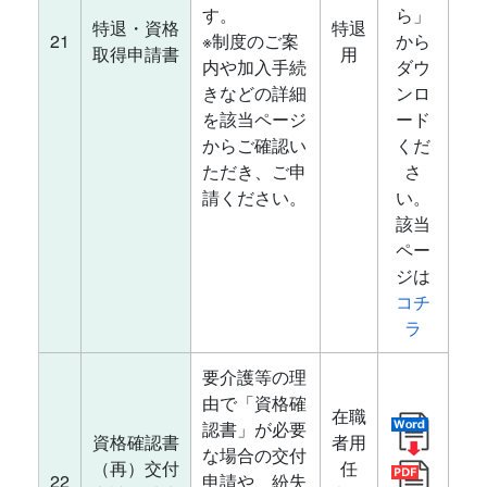
す。
ら」
特退・資格
特退
21
※制度のご案
から
取得申請書
用
内や加入手続
ダウ
きなどの詳細
ンロ
を該当ページ
ード
からご確認い
くだ
ただき、ご申
さ
請ください。
い。
該当
ペー
ジは
コチ
ラ
要介護等の理
由で「資格確
在職
認書」が必要
資格確認書
者用
な場合の交付
（再）交付
任
22
申請や、紛失