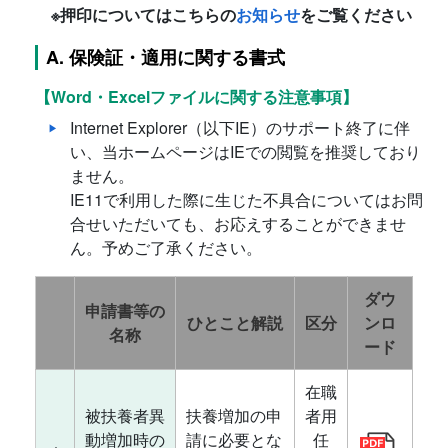
※押印についてはこちらの
お知らせ
をご覧ください
A. 保険証・適用に関する書式
【Word・Excelファイルに関する注意事項】
Internet Explorer（以下IE）のサポート終了に伴
い、当ホームページはIEでの閲覧を推奨しており
ません。
IE11で利用した際に生じた不具合についてはお問
合せいただいても、お応えすることができませ
ん。予めご了承ください。
ダウ
申請書等の
ひとこと解説
区分
ンロ
名称
ード
在職
被扶養者異
扶養増加の申
者用
動増加時の
請に必要とな
任