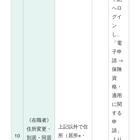
へロ
グイ
ン
し、
「電
子申
請 →
保険
資
格・
適用
に関
する
《在職者》
申
上記以外で住
住所変更・
請」
所（居所※・
10
別居・同居
より