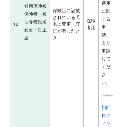
適用
健康保険被
保険証に記載
に関
保険者・被
されている氏
する
在職
扶養者氏名
12
名に変更・訂
申
者用
変更・訂正
正が有ったと
請」
届
き
より
申請
して
くだ
さ
い。
初回
ログ
イン