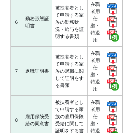
在職
被扶養者とし
者用
て申請する家
勤務形態証
任
6
族の勤務状
明書
継・
況・給与を証
特退
明する書類
用
在職
被扶養者とし
者用
て申請する家
任
7
退職証明書
族の退職に関
継・
して証明をす
特退
る書類
用
被扶養者とし
在職
て申請する家
者用
雇用保険受
族の雇用保険
任
8
給の同意書
受給に関して
継・
証明をする書
特退