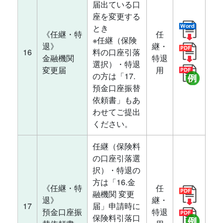
届出ている口
座を変更する
とき
《任継・特
任
※任継（保険
退》
継・
16
料の口座引落
金融機関
特退
選択）・特退
変更届
用
の方は「17.
預金口座振替
依頼書」もあ
わせてご提出
ください。
任継（保険料
の口座引落選
択）・特退の
方は「16.金
《任継・特
任
融機関 変更
退》
継・
17
届」申請時に
預金口座振
特退
保険料引落口