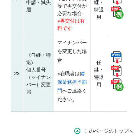
申請・滅失
継・
等で再交付が
届
特退
必要な場合
用
※再交付は有
料です
マイナンバー
を変更した場
《任継・特
合
退》
任
個人番号
継・
23
※在職者は
健
（マイナン
特退
保業務担当部
バー）変更
用
門
へご連絡く
届
ださい。
このページのトップへ