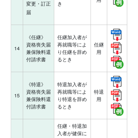
変更・訂正
き
届
《任継》
任継加入者が
資格喪失届
再就職等によ
任継
14
兼保険料還
り任継を辞め
用
付請求書
るとき
《特退》
特退加入者が
資格喪失届
再就職等によ
特退
15
兼保険料還
り特退を辞め
用
付請求書
るとき
任継・特退加
入者が健保に