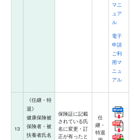
マニ
ュア
ル
電子
申請
ご利
用マ
ニュ
アル
《任継・特
退》
保険証に記載
健康保険被
任
されている氏
継・
保険者・被
13
名に変更・訂
特退
扶養者氏名
正が有ったと
用