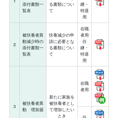
1
添付書類一
る書類につい
継・
覧表
て
特退
用
在職
被扶養者異
扶養減少の申
者用
動減少時の
請に必要とな
任
2
添付書類一
る書類につい
継・
覧表
て
特退
用
在職
者用
新たに家族を
被扶養者異
被扶養者とし
3
動 増加届
て増加したい
とき
任