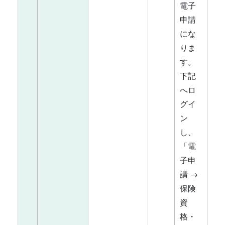
電子
申請
にな
りま
す。
下記
へロ
グイ
ン
し、
「電
子申
請 →
保険
資
格・