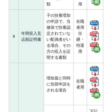
類
用
子の扶養増加
の申請で、当
在職
健保で扶養認
者用
年間収入見
定されていな
任
9
込額証明書
い配偶者がい
継・
る場合、その
特退
方の収入を証
用
明する書類
増加届と同時
在職
に別居申請を
者用
される場合
下記