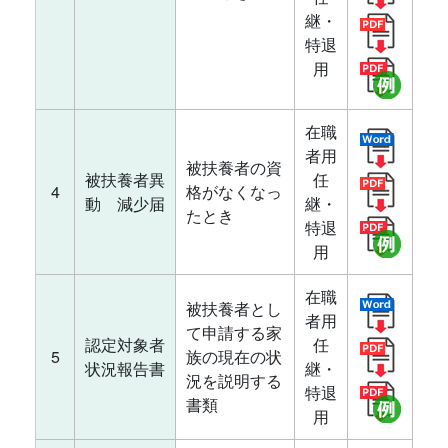
継・
特退
用
在職
者用
被扶養者の資
被扶養者異
任
4
格がなくなっ
動 減少届
継・
たとき
特退
用
在職
被扶養者とし
者用
て申請する家
認定対象者
任
5
族の現在の状
状況報告書
継・
況を説明する
特退
書類
用