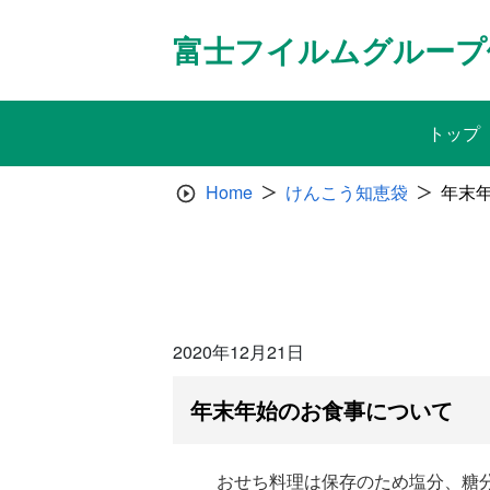
Skip
to
富士フイルムグループ
content
トップ
Home
けんこう知恵袋
年末
2020年12月21日
年末年始のお食事について
おせち料理は保存のため塩分、糖