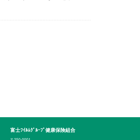
富士ﾌｲﾙﾑｸﾞﾙｰﾌﾟ健康保険組合
〒250-0001