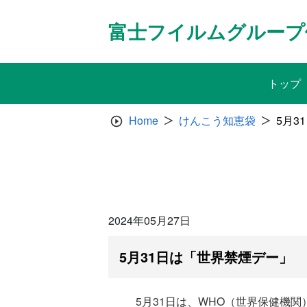
Skip
to
富士フイルムグループ
content
トップ
Home
けんこう知恵袋
5月3
2024年05月27日
5月31日は「世界禁煙デー」
5月31日は、WHO（世界保健機