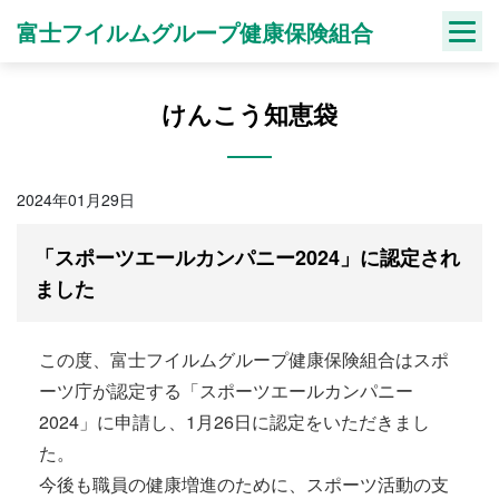
Skip
富士フイルムグループ健康保険組合
to
content
けんこう知恵袋
2024年01月29日
「スポーツエールカンパニー2024」に認定され
ました
この度、富士フイルムグループ健康保険組合は
スポ
ーツ
庁が認定する「
スポーツ
エール
カンパニ
ー
2024」に申請し、1月26日に認定をいただきまし
た。
今後も職員の健康増進のために、
スポーツ
活動の支