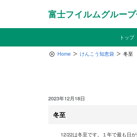
Skip
to
富士フイルムグループ
content
トップ
Home
けんこう知恵袋
冬至
2023年12月18日
冬至
12/22は冬至です。１年で最も日