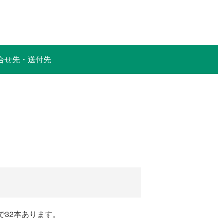
合せ先・送付先
で32本あります。