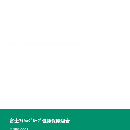
富士ﾌｲﾙﾑｸﾞﾙｰﾌﾟ健康保険組合
〒250-0001