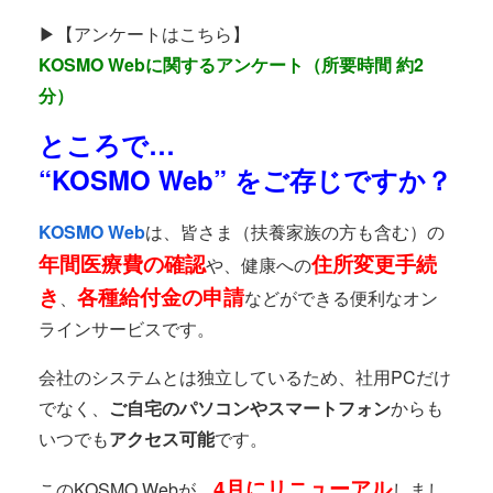
▶︎【アンケートはこちら】
KOSMO Webに関するアンケート（所要時間 約2
分）
ところで…
“KOSMO Web”
をご存じですか？
KOSMO Web
は、皆さま（扶養家族の方も含む）の
年間医療費の確認
住所変更手続
や、健康への
き
各種給付金の申請
、
などができる便利なオン
ラインサービスです。
会社のシステムとは独立しているため、社用PCだけ
でなく、
ご自宅のパソコンやスマートフォン
からも
いつでも
アクセス可能
です。
4月にリニューアル
このKOSMO Webが、
しまし