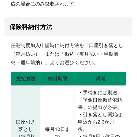
歳の場合にのみ徴収されます。
保険料納付方法
任継制度加入申請時に納付方法を「口座引き落とし
（毎月払い）」または「振込（毎月払い・半期前
納・通年前納）」よりお選びください。
支払方法
納付期限
備考
・手続きには別途
「預金口座振替依頼
書」の提出が必要。
・引き落とし開始は
口座引き
申込から2-3か月
落とし
毎月10日ま
後。
（毎月払
で
・毎月6日（休日の