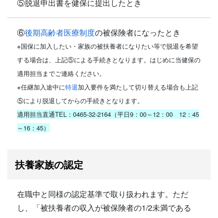
⑤脱退申出書を健保に提出したとき
⑥
後期高齢者医療制度
の被保険者になったとき
※国保に加入したい・家族の被扶養者になりたい等で脱退を希望
する場合は、上記⑤による手続きとなります。はじめに当健保の
適用担当までご連絡ください。
※任継加入途中に
特退
加入要件を満たして切り替える場合も上記
⑤により脱退してからの手続きとなります。
適用担当直通TEL：0465-32-2164（平日9：00～12：00 12：45
～16：45）
扶養家族の認定
在職中と同様の認定基準で取り扱われます。ただ
し、「被扶養者の収入が被保険者の1/2未満である