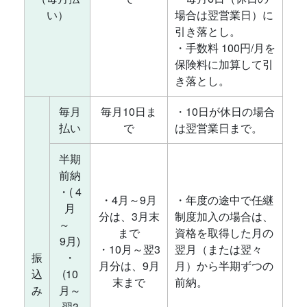
い）
場合は翌営業日）に
引き落とし。
・手数料 100円/月を
保険料に加算して引
き落とし。
毎月
毎月10日ま
・10日が休日の場合
払い
で
は翌営業日まで。
半期
前納
・( 4
・4月～9月
・年度の途中で任継
月
分は、3月末
制度加入の場合は、
～
まで
資格を取得した月の
9月)
・10月～翌3
翌月（または翌々
振
・
月分は、9月
月）から半期ずつの
込
(10
末まで
前納。
み
月～
翌3