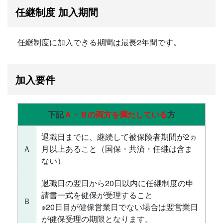
任継制度 加入期間
任継制度に加入できる期間は最長2年間です。
加入要件
下記
Ａ・Ｂの両方を満たしている
方
退職日までに、継続して被保険者期間が2ヵ
Ａ
月以上あること（国保・共済・任継は含ま
ない）
退職日の翌日から20日以内に任継制度の申
請書一式を健保が受理すること
Ｂ
※20日目が健保営業日でない場合は翌営業日
が健保受理の期限となります。