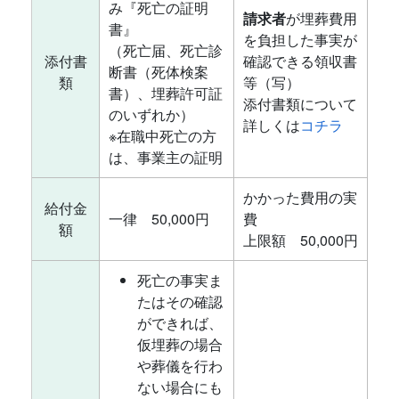
み『死亡の証明
請求者
が埋葬費用
書』
を負担した事実が
（死亡届、死亡診
添付書
確認できる領収書
断書（死体検案
類
等（写）
書）、埋葬許可証
添付書類について
のいずれか）
詳しくは
コチラ
※在職中死亡の方
は、事業主の証明
かかった費用の実
給付金
一律 50,000円
費
額
上限額 50,000円
死亡の事実ま
たはその確認
ができれば、
仮埋葬の場合
や葬儀を行わ
ない場合にも