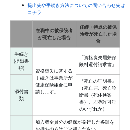
提出先や手続き方法についての問い合わせ先は
コチラ
任継・特退の被保
在職中の被保険者
険者が死亡した場
が死亡した場合
合
手続き
「資格喪失届兼保
(提出書
険料還付請求書」
類)
資格喪失に関する
手続きは事業所が
『死亡の証明書』
健康保険組合に申
（死亡届、死亡診
添付書
請します。
断書（死体検案
類
書）、埋葬許可証
のいずれか）
加入者全員分の健保が発行した各証を
お持ちの方はご返却ください。