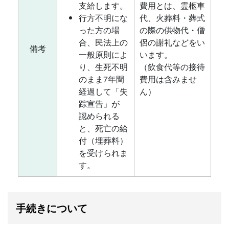
支給します。
費用とは、霊柩車
行方不明にな
代、火葬料・葬式
った方の場
の際の供物代・僧
合、民法上の
侶の謝礼などをい
備考
一般原則によ
います。
り、生死不明
（飲食代等の接待
のまま7年間
費用は含みませ
経過して「失
ん）
踪宣告」が
認められる
と、死亡の給
付（埋葬料）
を受けられま
す。
手続きについて