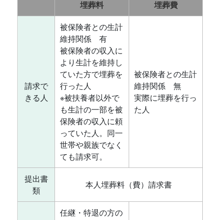
埋葬料
埋葬費
被保険者との生計
維持関係 有
被保険者の収入に
より生計を維持し
ていた方で埋葬を
被保険者との生計
請求で
行った人
維持関係 無
きる人
※被扶養者以外で
実際に埋葬を行っ
も生計の一部を被
た人
保険者の収入に頼
っていた人。同一
世帯や親族でなく
ても請求可。
提出書
本人埋葬料（費）請求書
類
任継・特退の方の