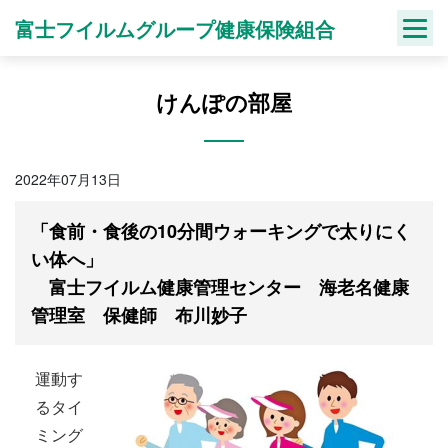
Skip
富士フイルムグループ健康保険組合
to
content
けんぽの部屋
2022年07月13日
「食前・食後の10分間ウォーキングで太りにく
い体へ」
富士フイルム健康管理センター 海老名健康
管理室 保健師 布川妙子
運動す
るタイ
ミング