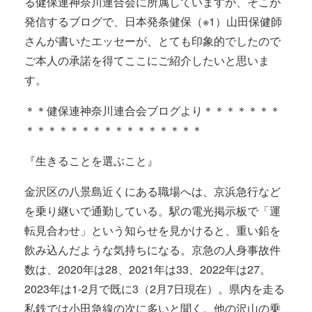
る健保連神奈川連合会に所属していますが、そこが
発信するブログで、日本発条健保（※1）山田保健師
さんが書いたエッセーが、とても印象的でしたので
ご本人の承諾を得てここにご紹介したいと思いま
す。
＊＊健保連神奈川連合会ブログより＊＊＊＊＊＊＊
＊＊＊＊＊＊＊＊＊＊＊＊＊＊＊＊
『生きることを選ぶこと』
金沢区の八景島近くにある職場へは、京浜急行など
を乗り継いで通勤している。駅の電光掲示板で「運
転見合わせ」という知らせを見かけると、重い鉛を
飲み込んだような気持ちになる。京急の人身事故件
数は、2020年は28、2021年は33、2022年は27。
2023年は1-2月で既に3（2月7日現在）。県内を走る
私鉄では小田急線の次に多いと聞く。他の沢山の乗