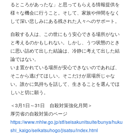
るところがあったな」と思ってもらえる情報提供を
様々な機会に行うこと。そして、家族や仲間をなく
して深い悲しみにある残された人々へのサポート。
自殺する人は、この世にもう安心できる場所がない
と考えるのかもしれない。しかし、うつ状態のとき
に思い詰めて出した結論は、冷静に考えて出した結
論ではない。
いま置かれている場所が安心できないのであれば、
そこから逃げてほしい。そこだけが居場所じゃな
い。誰かに気持ちを話して、生きることを選んでほ
しいと切に願う。
＜3月1日～31日 自殺対策強化月間＞
厚労省の自殺対策のページ
https://www.mhlw.go.jp/stf/seisakunitsuite/bunya/huku
shi_kaigo/seikatsuhogo/jisatsu/index.html