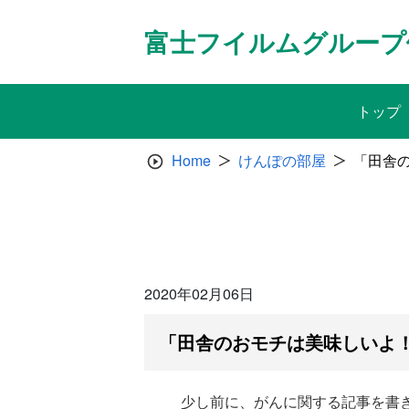
Skip
to
富士フイルムグループ
content
トップ
Home
けんぽの部屋
「田舎の
2020年02月06日
「田舎のおモチは美味しいよ！
少し前に、がんに関する記事を書