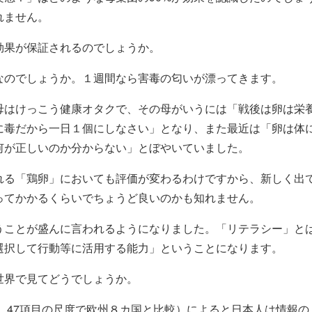
れません。
効果が保証されるのでしょうか。
なのでしょうか。１週間なら害毒の匂いが漂ってきます。
母はけっこう健康オタクで、その母がいうには「戦後は卵は栄
に毒だから一日１個にしなさい」となり、また最近は「卵は体
何が正しいのか分からない」とぼやいていました。
れる「鶏卵」においても評価が変わるわけですから、新しく出
ってかかるくらいでちょうど良いのかも知れません。
うことが盛んに言われるようになりました。「リテラシー」と
選択して行動等に活用する能力」ということになります。
世界で見てどうでしょうか。
に、47項目の尺度で欧州８カ国と比較）によると日本人は情報