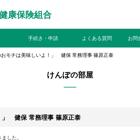
健康保険組合
手続き・申請
よくある質問
お問
おモチは美味しいよ！」 健保 常務理事 篠原正泰
けんぽの部屋
」 健保 常務理事 篠原正泰
きました。