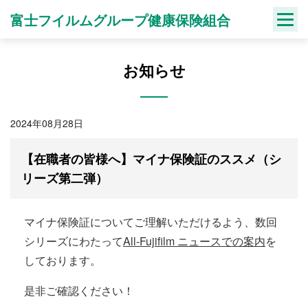
Skip
富士フイルムグループ健康保険組合
to
content
お知らせ
2024年08月28日
【在職者の皆様へ】マイナ保険証のススメ（シ
リーズ第二弾）
マイナ保険証についてご理解いただけるよう、数回
シリーズにわたって
All-Fujifilm ニュース
での案内
を
しております。
是非ご確認ください！