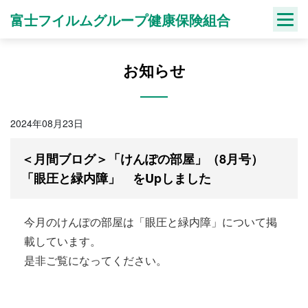
Skip
富士フイルムグループ健康保険組合
to
content
お知らせ
2024年08月23日
＜月間ブログ＞「けんぽの部屋」（8月号）
「眼圧と緑内障」 をUpしました
今月のけんぽの部屋は「眼圧と緑内障」について掲
載しています。
是非ご覧になってください。