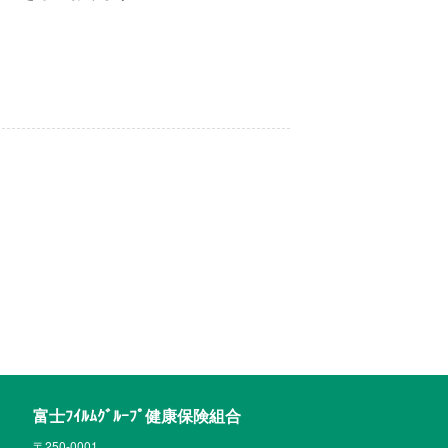
富士ﾌｲﾙﾑｸﾞﾙｰﾌﾟ健康保険組合
〒250-0001