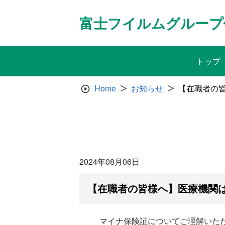
Skip
to
富士フイルムグループ
content
トップ
Home
お知らせ
【在職者の
2024年08月06日
【在職者の皆様へ】医療機関
マイナ保険証についてご理解いた