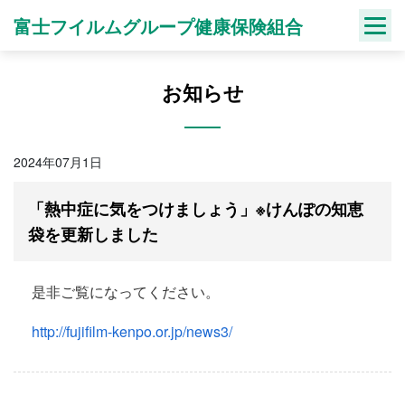
Skip
富士フイルムグループ健康保険組合
to
content
お知らせ
2024年07月1日
「熱中症に気をつけましょう」※けんぽの知恵
袋を更新しました
是非ご覧になってください。
http://fujifilm-kenpo.or.jp/news3/