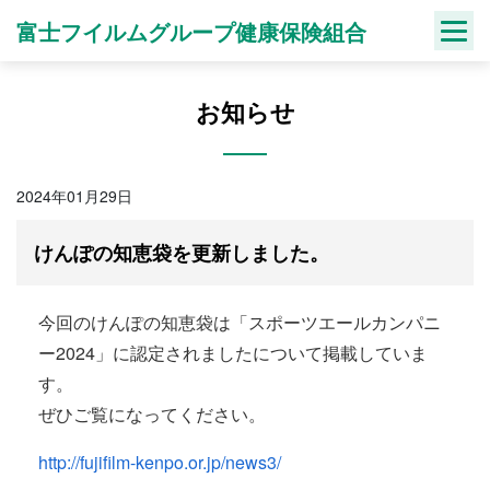
Skip
富士フイルムグループ健康保険組合
to
content
お知らせ
2024年01月29日
けんぽの知恵袋を更新しました。
今回のけんぽの知恵袋は「
スポーツ
エール
カンパニ
ー
2024」に認定されましたについて掲載していま
す。
ぜひご覧になってください。
http://fujifilm-kenpo.or.jp/news3/