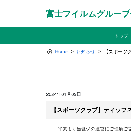
Skip
to
富士フイルムグループ
content
トップ
Home
お知らせ
【スポーツ
2024年01月09日
【スポーツクラブ】ティップネ
平素より当健保の運営にご理解ご