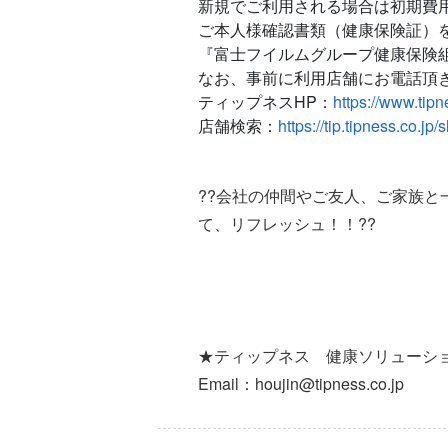
新規でご利用される場合は初期費
ご本人様確認書類（健康保険証）
『富士フイルムグループ健康保険
なお、事前に利用店舗にお電話頂
ティップネスHP：
https://www.tipn
店舗検索：
https://tip.tipness.co.jp/
?
?
会社の仲間やご友人、ご家族と
て、リフレッシュ！！
?
?
★ティップネス 健康ソリューシ
Email：houjin@tipness.co.jp