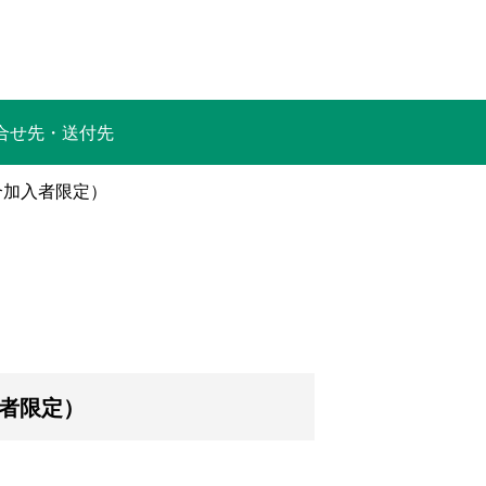
合せ先・送付先
合加入者限定）
者限定）