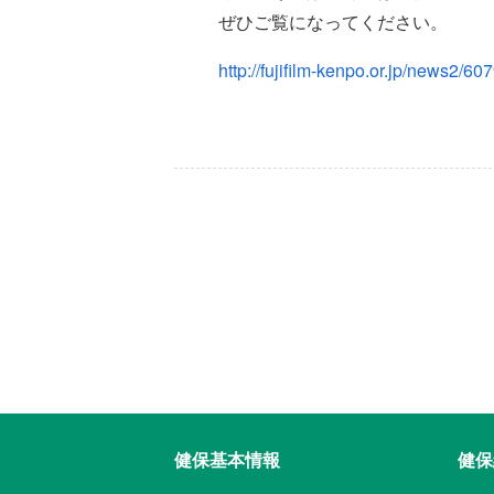
ぜひご覧になってください。
http://fujifilm-kenpo.or.jp/news2/607
健保基本情報
健保