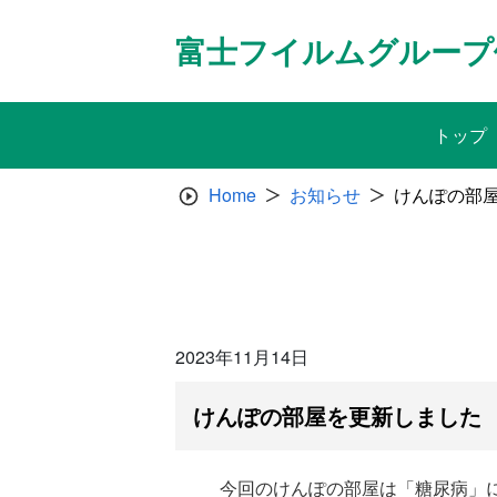
Skip
to
富士フイルムグループ
content
トップ
Home
お知らせ
けんぽの部
2023年11月14日
けんぽの部屋を更新しました
今回のけんぽの部屋は「糖尿病」