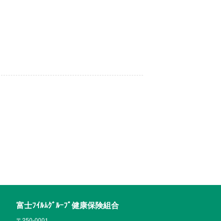
富士ﾌｲﾙﾑｸﾞﾙｰﾌﾟ健康保険組合
〒250-0001