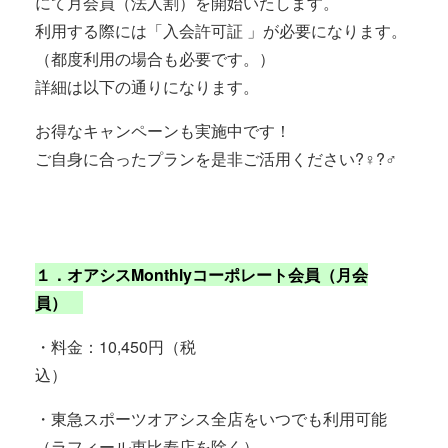
にて月会員（法人割）を開始いたします。
利用する際には「入会許可証
」が必要になります。
（都度利用の場合も必要です。）
詳細は以下の通りになります。
お得なキャンペーンも実施中です！
ご自身に合ったプランを是非ご活用ください
?‍♀️
?‍♂️
１．
オアシス
Monthly
コーポレート会員（月会
員）
・料金：
10,450
円（税
込）
・東急スポーツ
オアシス
全店をいつでも利用可能
（ラフィール恵比寿店を除く）