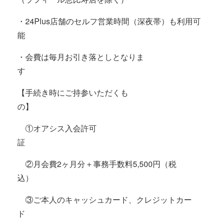
・
24Plus
店舗のセルフ営業時間（深夜帯）も利用可
能
・会費は毎月お引き落としとなりま
す
【手続き時にご持参いただくも
の】
①
オアシス
入会許可
証
②月会費
2
ヶ月分＋事務手数料
5,500
円（税
込）
③ご本人のキャッシュカード、クレジットカー
ド