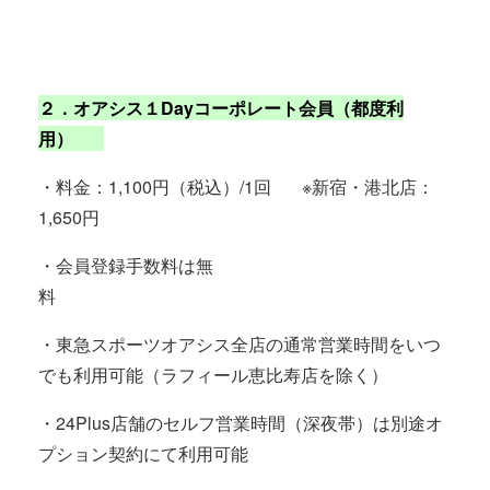
２．
オアシス
１
Day
コーポレート会員（都度利
用）
・料金：
1,100
円（税込）
/1
回
※
新宿・港北店：
1,650
円
・会員登録手数料は無
料
・東急スポーツ
オアシス
全店の通常営業時間をいつ
でも利用可能（ラフィール恵比寿店を除く）
・
24Plus
店舗のセルフ営業時間（深夜帯）は別途オ
プション契約にて利用可能