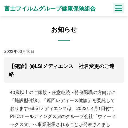
Skip
富士フイルムグループ健康保険組合
to
content
お知らせ
2023年03月10日
【健診】㈱LSIメディエンス 社名変更のご連
絡
40歳以上のご家族・任意継続・特例退職の方向けに
「施設型健診」「巡回レディース健診」を委託して
おります㈱LSIメディエンスは、2023年4月1日付で
PHCホールディングス㈱のグループ会社「ウィーメ
ックス㈱」へ事業継承されることが発表されまし