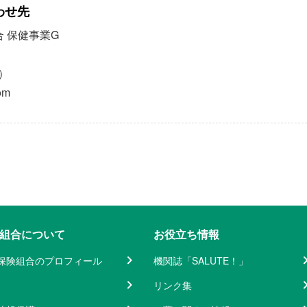
わせ先
 保健事業G
0）
om
組合について
お役立ち情報
保険組合のプロフィール
機関誌「SALUTE！」
リンク集