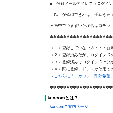
■「登録メールアドレス（ログイン
→以上が確認できれば、手続き完
▼途中でつまずいた場合はコチラ
✽✽✽✽✽✽✽✽✽✽✽✽✽✽✽✽✽✽✽
（１）登録していない方・・・新
（２）登録済みだが、ログインID
（３）登録済みでログインIDは分
（４）既に登録アドレスが使用で
（
こちらに「アカウント削除希望
✽✽✽✽✽✽✽✽✽✽✽✽✽✽✽✽✽✽✽
kencomとは？
kencomご案内ページ