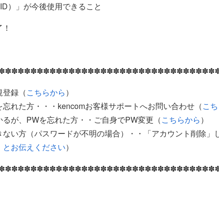
ID）」が今後使用できること
了！
✽✽✽✽✽✽✽✽✽✽✽✽✽✽✽✽✽✽✽✽✽✽✽✽✽✽✽✽✽✽✽✽✽✽
規登録（
こちらから
）
を忘れた方・・・kencomお客様サポートへお問い合わせ（
こち
かるが、PWを忘れた方・・ご自身でPW変更（
こちらから
）
きない方（パスワードが不明の場合）・・「アカウント削除」
」とお伝えください
）
✽✽✽✽✽✽✽✽✽✽✽✽✽✽✽✽✽✽✽✽✽✽✽✽✽✽✽✽✽✽✽✽✽✽