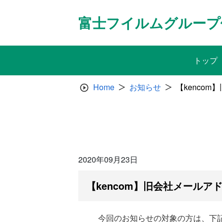
Skip
to
富士フイルムグループ
content
トップ
Home
お知らせ
【kenco
2020年09月23日
【kencom】旧会社メールア
今回のお知らせの対象の方は、下