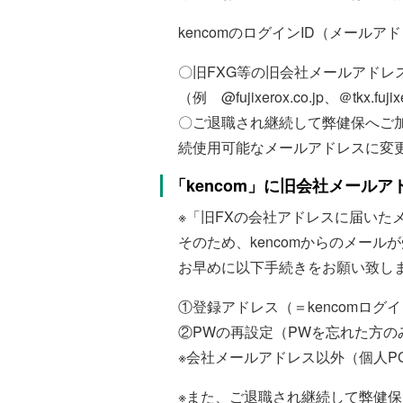
kencomのログインID（メールア
〇旧FXG等の旧会社メールアドレ
（例 @fujixerox.co.jp、＠tkx.fuji
〇ご退職され継続して弊健保へご加
続使用可能なメールアドレスに変
「kencom」に旧会社メール
※「旧FXの会社アドレスに届いた
そのため、kencomからのメー
お早めに以下手続きをお願い致し
①登録アドレス（＝kencomログイ
②PWの再設定（PWを忘れた方の
※会社メールアドレス以外（個人P
※また、ご退職され継続して弊健