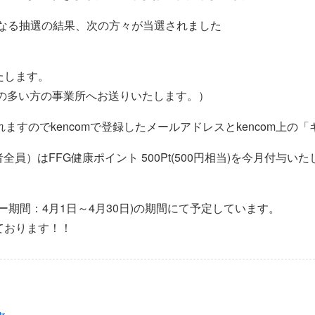
厳正なる抽選の結果、次の方々が当選されました
たします。
歩数の多い方の事業所へお送りいたします。）
ますのでkencomで登録したメールアドレスとkencom上
者全員）はFFG健康ポイント 500Pt(500円相当)を今月付与
トリー期間：4月1日～4月30日)の期間にて予定しています。
ております！！