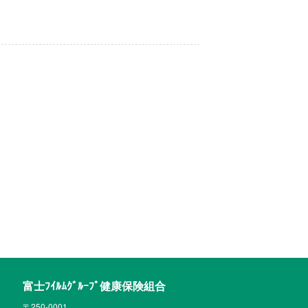
富士ﾌｲﾙﾑｸﾞﾙｰﾌﾟ健康保険組合
〒250-0001