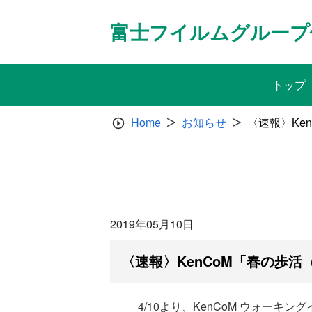
Skip
to
富士フイルムグループ
content
トップ
Home
お知らせ
〈速報〉Ke
2019年05月10日
〈速報〉KenCoM「春の歩
4/10より、KenCoM ウォー