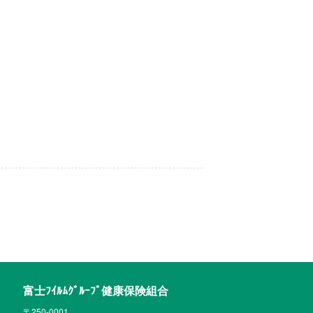
富士ﾌｲﾙﾑｸﾞﾙｰﾌﾟ健康保険組合
〒250-0001