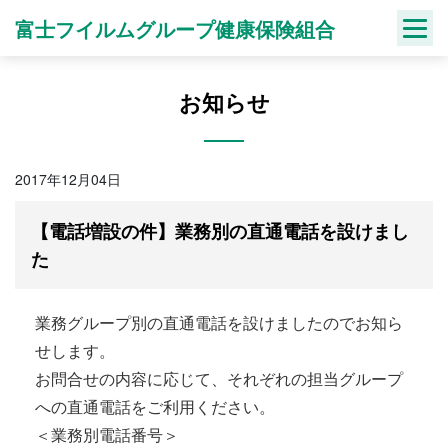
Skip
富士フイルムグループ健康保険組合
to
content
お知らせ
2017年12月04日
【電話増設の件】業務別の直通電話を設けまし
た
業務グループ別の直通電話を設けましたのでお知ら
せします。
お問合せの内容に応じて、それぞれの担当グループ
への直通電話をご利用ください。
＜業務別電話番号＞