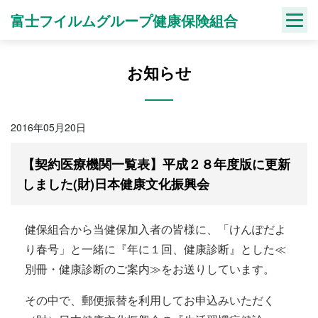
Skip
富士フイルムグループ健康保険組合
to
content
お知らせ
2016年05月20日
【契約医療機関一覧表】平成２８年度版に更新
しました(財)日本健康文化振興会
健保組合から当健保加入者の皆様に、「けんぽだよ
り春号」と一緒に『年に１回、健康診断』とした≪
別冊・健康診断のご案内≫をお送りしています。
その中で、郵便振替を利用してお申込みいただく