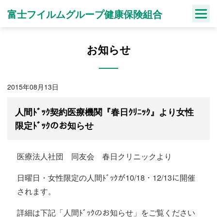
Skip
富士フイルムグループ健康保険組合
to
content
お知らせ
2015年08月13日
人間ﾄﾞｯｸ契約医療機関『春日ｸﾘﾆｯｸ』より女性
限定ﾄﾞｯｸのお知らせ
医療法人社団 同友会 春日クリニックより
日曜日・女性限定の人間ﾄﾞｯｸが10/18・12/13に開催
されます。
詳細は下記「人間ﾄﾞｯｸのお知らせ」をご覧ください