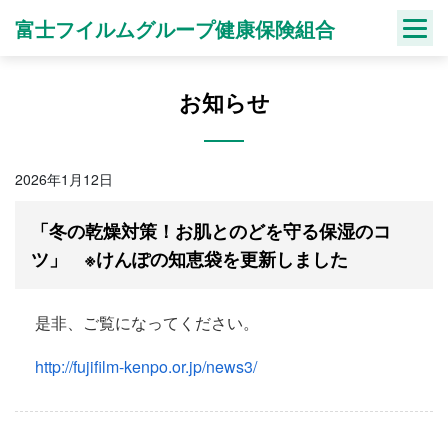
Skip
富士フイルムグループ健康保険組合
to
content
お知らせ
2026年1月12日
「冬の乾燥対策！お肌とのどを守る保湿のコ
ツ」 ※けんぽの知恵袋を更新しました
是非、ご覧になってください。
http://fujifilm-kenpo.or.jp/news3/