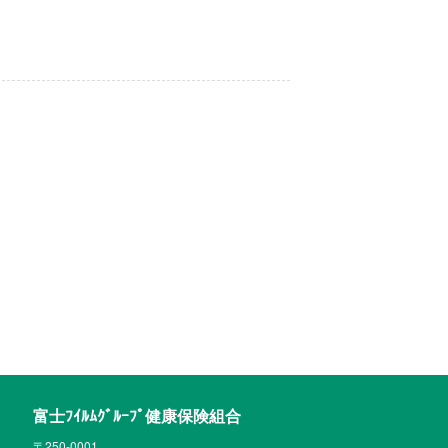
富士ﾌｲﾙﾑｸﾞﾙｰﾌﾟ健康保険組合
〒250-0001