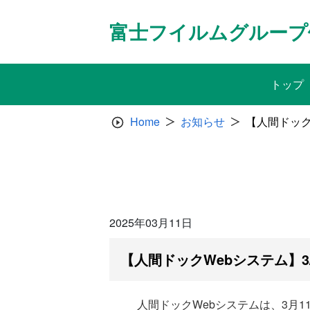
Skip
to
富士フイルムグループ
content
トップ
Home
お知らせ
【人間ドック
2025年03月11日
【人間ドックWebシステム】3
人間ドックWebシステムは、3月