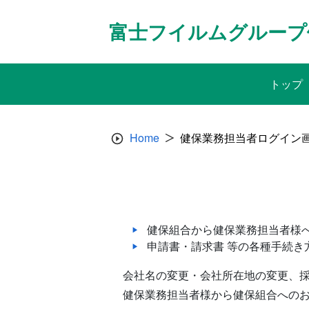
Skip
to
富士フイルムグループ
content
トップ
Home
健保業務担当者ログイン
健保組合から健保業務担当者様
申請書・請求書 等の各種手続き
会社名の変更・会社所在地の変更、採
健保業務担当者様から健保組合への