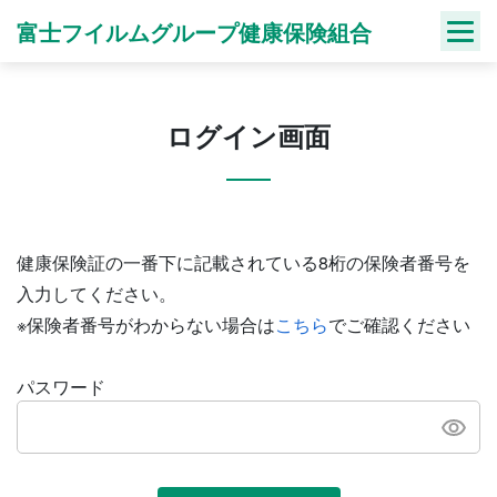
Skip
富士フイルムグループ健康保険組合
to
content
ログイン画面
健康保険証の一番下に記載されている8桁の保険者番号を
入力してください。
※保険者番号がわからない場合は
こちら
でご確認ください
パスワード