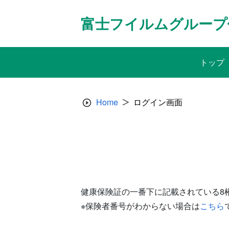
Skip
to
富士フイルムグループ
content
トップ
Home
ログイン画面
健康保険証の一番下に記載されている8
※保険者番号がわからない場合は
こちら