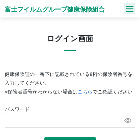
Skip
富士フイルムグループ健康保険組合
to
content
ログイン画面
健康保険証の一番下に記載されている8桁の保険者番号を
入力してください。
※保険者番号がわからない場合は
こちら
でご確認ください
パスワード