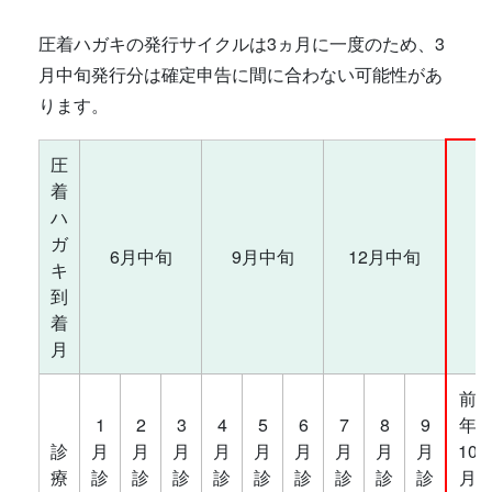
圧着ハガキの発行サイクルは3ヵ月に一度のため、3
月中旬発行分は確定申告に間に合わない可能性があ
ります。
圧
着
ハ
ガ
6月中旬
9月中旬
12月中旬
キ
到
着
月
前
1
2
3
4
5
6
7
8
9
年
診
月
月
月
月
月
月
月
月
月
10
療
診
診
診
診
診
診
診
診
診
月