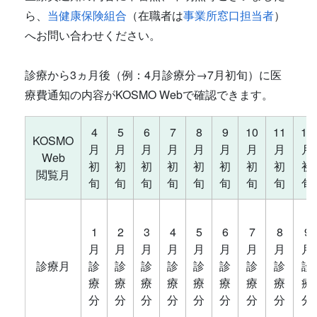
ら、
当健康保険組合
（在職者は
事業所窓口担当者
）
へお問い合わせください。
診療から3ヵ月後（例：4月診療分→7月初旬）に医
療費通知の内容がKOSMO Webで確認できます。
4
5
6
7
8
9
10
11
12
KOSMO
月
月
月
月
月
月
月
月
月
Web
初
初
初
初
初
初
初
初
初
閲覧月
旬
旬
旬
旬
旬
旬
旬
旬
旬
1
2
3
4
5
6
7
8
9
月
月
月
月
月
月
月
月
月
診療月
診
診
診
診
診
診
診
診
診
療
療
療
療
療
療
療
療
療
分
分
分
分
分
分
分
分
分