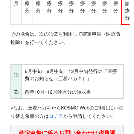
月
療
療
療
療
療
療
療
療
療
診
分
分
分
分
分
分
分
分
分
療
分
その場合は、次の①②を利用して確定申告（医療費
控除）を行ってください。
6月中旬、9月中旬、12月中旬発行の『医療
①
費のお知らせ（圧着ハガキ）』
②
前年10月~12月診療分の領収書
※なお、圧着ハガキからKOSMO Webのご利用にお切
り替え希望の方は
コチラ
から申請してください。
確定申告に係るお問い合わせは税務署