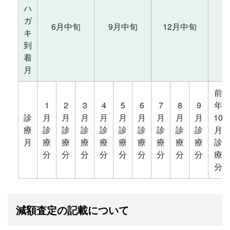
ハ
ガ
6月中旬
9月中旬
12月中旬
キ
到
着
月
前
1
2
3
4
5
6
7
8
9
年
診
月
月
月
月
月
月
月
月
月
10
療
診
診
診
診
診
診
診
診
診
月
月
療
療
療
療
療
療
療
療
療
診
分
分
分
分
分
分
分
分
分
療
分
減額査定の記載について